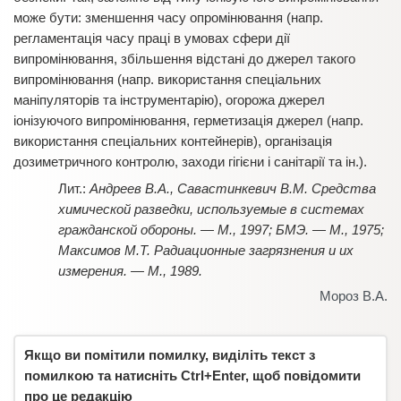
може бути: зменшення часу опромінювання (напр.
регламентація часу праці в умовах сфери дії
випромінювання, збільшення відстані до джерел такого
випромінювання (напр. використання спеціальних
маніпуляторів та інструментарію), огорожа джерел
іонізуючого випромінювання, герметизація джерел (напр.
використання спеціальних контейнерів), організація
дозиметричного контролю, заходи гігієни і санітарії та ін.).
Андреев В.А., Савастинкевич В.М. Средства
химической разведки, используемые в системах
гражданской обороны. — М., 1997; БМЭ. — М., 1975;
Максимов М.Т. Радиационные загрязнения и их
измерения. — М., 1989.
Мороз В.А.
Якщо ви помітили помилку, виділіть текст з
помилкою та натисніть Ctrl+Enter, щоб повідомити
про це редакцію