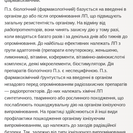
фармакохімічний.
П.з. біологічний (фармакологічний) базується на введенні в
організм до або після опромінювання ЛП, що підвищують
загальну резистентність організму. На відміну від
радіопротекторів
, вони чинять захисну дію у тому разі,
коли вводяться багато разів і за декілька днів або тижнів до
опромінювання. До найбільш ефективних належать ЛП з
групи адаптогенів (препарати елеутерококу, женьшеню,
лимонника), вітаміни, коферменти, вітамінно-амінокислотні
комплекси, деякі мікроелементи, біостимулятори. Дія
препаратів біологічного П.з. є неспецифічною. П.з.
фармакохімічний ґрунтується на введенні в організм
незадовго перед опромінюванням радіозахисних препаратів
— радіопротекторів. До них належать хімічні ЛП
синтетичного, тваринного або рослинного походження, що
послаблюють пошкоджувальну дію на організм іонізуючого
випромінювання. На практиці здійснюються й інші види
профілактики пошкодження організму іонізуючим
випромінюванням, що належать до заходів радіаційної
безпеки. Так, залежно від типу іонізуючого випромінювання