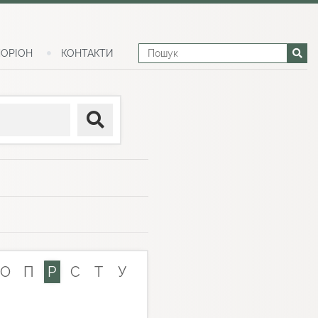
ОРІОН
КОНТАКТИ
О
П
Р
С
Т
У