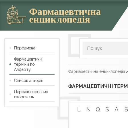
Фармацевтична
енциклопедія
Передмова
Фармацевтичні
терміни по
Алфавіту
Фармацевтична енциклопедія
Список авторів
ФАРМАЦЕВТИЧНІ ТЕРМ
Перелік основних
скорочень
L
N
Q
S
А
Б