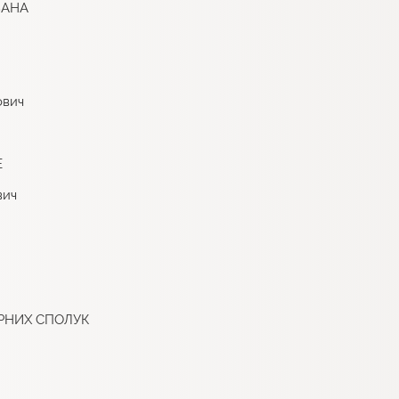
ВАНА
ович
Е
вич
РНИХ СПОЛУК