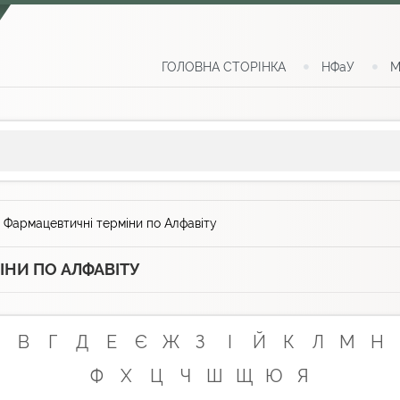
ГОЛОВНА СТОРІНКА
НФаУ
М
>
Фармацевтичні терміни по Алфавіту
ІНИ ПО АЛФАВІТУ
В
Г
Д
Е
Є
Ж
З
І
Й
К
Л
М
Н
Ф
Х
Ц
Ч
Ш
Щ
Ю
Я