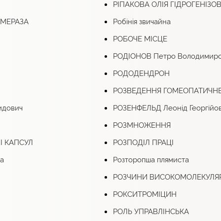
РІПАКОВА ОЛІЯ ГІДРОГЕНІЗО
ІМЕРАЗА
Робінія звичайна
РОБОЧЕ МІСЦЕ
РОДІОНОВ Петро Володимир
РОДОДЕНДРОН
РОЗВЕДЕННЯ ГОМЕОПАТИЧН
идович
РОЗЕНФЕЛЬД Леонід Георгійо
РОЗМНОЖЕННЯ
І КАПСУЛ
РОЗПОДІЛ ПРАЦІ
а
Розторопша плямиста
РОЗЧИНИ ВИСОКОМОЛЕКУЛЯ
РОКСИТРОМІЦИН
РОЛЬ УПРАВЛІНСЬКА