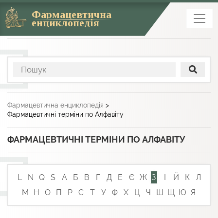
Фармацевтична
енциклопедія
Фармацевтична енциклопедія
>
Фармацевтичні терміни по Алфавіту
ФАРМАЦЕВТИЧНІ ТЕРМІНИ ПО АЛФАВІТУ
L
N
Q
S
А
Б
В
Г
Д
Е
Є
Ж
З
І
Й
К
Л
М
Н
О
П
Р
С
Т
У
Ф
Х
Ц
Ч
Ш
Щ
Ю
Я