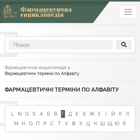
Фармацевтична
енциклопедія
Фармацевтична енциклопедія
>
Фармацевтичні терміни по Алфавіту
ФАРМАЦЕВТИЧНІ ТЕРМІНИ ПО АЛФАВІТУ
L
N
Q
S
А
Б
В
Г
Д
Е
Є
Ж
З
І
Й
К
Л
М
Н
О
П
Р
С
Т
У
Ф
Х
Ц
Ч
Ш
Щ
Ю
Я